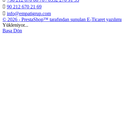

90 212 670 21 69

info@empatigrup.com
© 2026 - PrestaShop™ tarafından sunulan E-Ticaret yazılımı
Yükleniyor...
Başa Dön