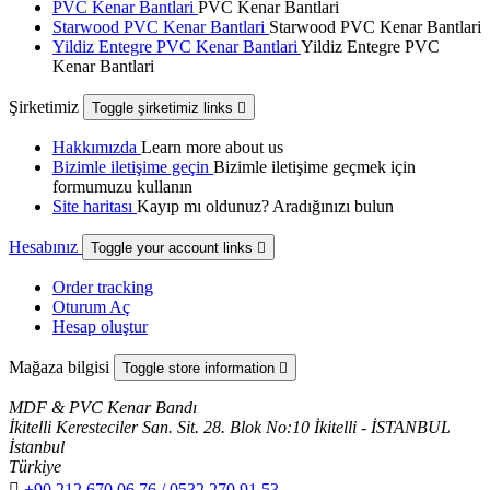
PVC Kenar Bantlari
PVC Kenar Bantlari
Starwood PVC Kenar Bantlari
Starwood PVC Kenar Bantlari
Yildiz Entegre PVC Kenar Bantlari
Yildiz Entegre PVC
Kenar Bantlari
Şirketimiz
Toggle şirketimiz links

Hakkımızda
Learn more about us
Bizimle iletişime geçin
Bizimle iletişime geçmek için
formumuzu kullanın
Site haritası
Kayıp mı oldunuz? Aradığınızı bulun
Hesabınız
Toggle your account links

Order tracking
Oturum Aç
Hesap oluştur
Mağaza bilgisi
Toggle store information

MDF & PVC Kenar Bandı
İkitelli Keresteciler San. Sit. 28. Blok No:10 İkitelli - İSTANBUL
İstanbul
Türkiye

+90 212 670 06 76 / 0532 270 91 53