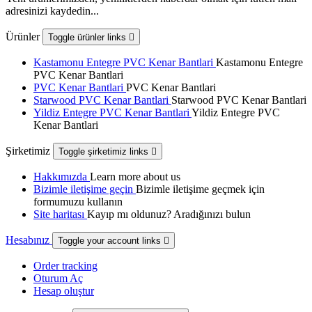
adresinizi kaydedin...
Ürünler
Toggle ürünler links

Kastamonu Entegre PVC Kenar Bantlari
Kastamonu Entegre
PVC Kenar Bantlari
PVC Kenar Bantlari
PVC Kenar Bantlari
Starwood PVC Kenar Bantlari
Starwood PVC Kenar Bantlari
Yildiz Entegre PVC Kenar Bantlari
Yildiz Entegre PVC
Kenar Bantlari
Şirketimiz
Toggle şirketimiz links

Hakkımızda
Learn more about us
Bizimle iletişime geçin
Bizimle iletişime geçmek için
formumuzu kullanın
Site haritası
Kayıp mı oldunuz? Aradığınızı bulun
Hesabınız
Toggle your account links

Order tracking
Oturum Aç
Hesap oluştur