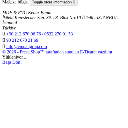
Mağaza bilgisi
Toggle store information

MDF & PVC Kenar Bandı
İkitelli Keresteciler San. Sit. 28. Blok No:10 İkitelli - İSTANBUL
İstanbul
Türkiye

+90 212 670 06 76 / 0532 270 91 53

90 212 670 21 69

info@empatigrup.com
© 2026 - PrestaShop™ tarafından sunulan E-Ticaret yazılımı
Yükleniyor...
Başa Dön