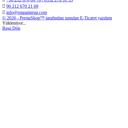

90 212 670 21 69

info@empatigrup.com
© 2026 - PrestaShop™ tarafından sunulan E-Ticaret yazılımı
Yükleniyor...
Başa Dön