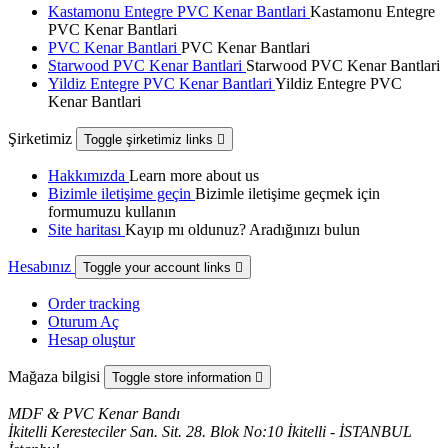
Kastamonu Entegre PVC Kenar Bantlari
Kastamonu Entegre
PVC Kenar Bantlari
PVC Kenar Bantlari
PVC Kenar Bantlari
Starwood PVC Kenar Bantlari
Starwood PVC Kenar Bantlari
Yildiz Entegre PVC Kenar Bantlari
Yildiz Entegre PVC
Kenar Bantlari
Şirketimiz
Toggle şirketimiz links

Hakkımızda
Learn more about us
Bizimle iletişime geçin
Bizimle iletişime geçmek için
formumuzu kullanın
Site haritası
Kayıp mı oldunuz? Aradığınızı bulun
Hesabınız
Toggle your account links

Order tracking
Oturum Aç
Hesap oluştur
Mağaza bilgisi
Toggle store information

MDF & PVC Kenar Bandı
İkitelli Keresteciler San. Sit. 28. Blok No:10 İkitelli - İSTANBUL