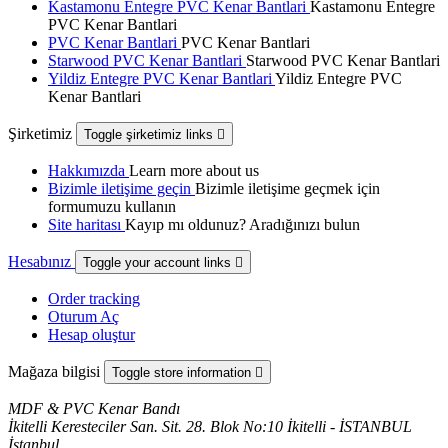
Kastamonu Entegre PVC Kenar Bantlari
Kastamonu Entegre
PVC Kenar Bantlari
PVC Kenar Bantlari
PVC Kenar Bantlari
Starwood PVC Kenar Bantlari
Starwood PVC Kenar Bantlari
Yildiz Entegre PVC Kenar Bantlari
Yildiz Entegre PVC
Kenar Bantlari
Şirketimiz
Toggle şirketimiz links

Hakkımızda
Learn more about us
Bizimle iletişime geçin
Bizimle iletişime geçmek için
formumuzu kullanın
Site haritası
Kayıp mı oldunuz? Aradığınızı bulun
Hesabınız
Toggle your account links

Order tracking
Oturum Aç
Hesap oluştur
Mağaza bilgisi
Toggle store information

MDF & PVC Kenar Bandı
İkitelli Keresteciler San. Sit. 28. Blok No:10 İkitelli - İSTANBUL
İstanbul