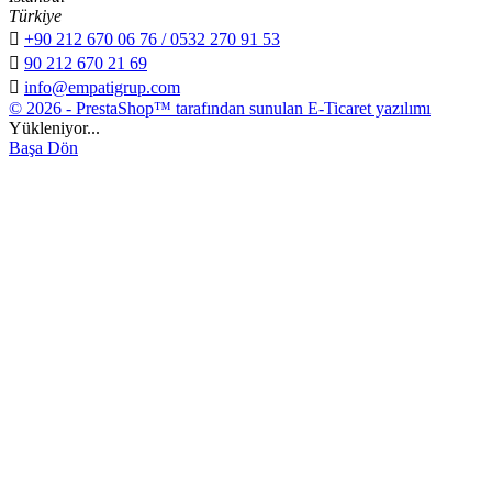
Türkiye

+90 212 670 06 76 / 0532 270 91 53

90 212 670 21 69

info@empatigrup.com
© 2026 - PrestaShop™ tarafından sunulan E-Ticaret yazılımı
Yükleniyor...
Başa Dön