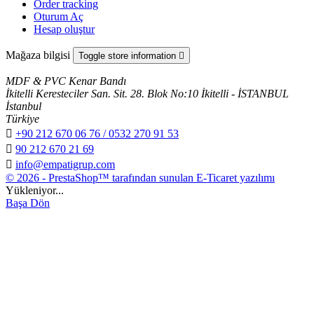
Order tracking
Oturum Aç
Hesap oluştur
Mağaza bilgisi
Toggle store information

MDF & PVC Kenar Bandı
İkitelli Keresteciler San. Sit. 28. Blok No:10 İkitelli - İSTANBUL
İstanbul
Türkiye

+90 212 670 06 76 / 0532 270 91 53

90 212 670 21 69

info@empatigrup.com
© 2026 - PrestaShop™ tarafından sunulan E-Ticaret yazılımı
Yükleniyor...
Başa Dön