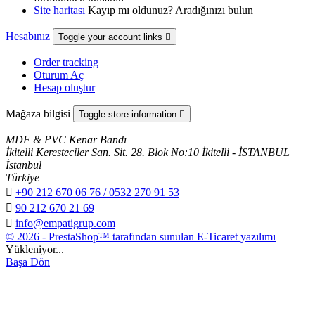
Site haritası
Kayıp mı oldunuz? Aradığınızı bulun
Hesabınız
Toggle your account links

Order tracking
Oturum Aç
Hesap oluştur
Mağaza bilgisi
Toggle store information

MDF & PVC Kenar Bandı
İkitelli Keresteciler San. Sit. 28. Blok No:10 İkitelli - İSTANBUL
İstanbul
Türkiye

+90 212 670 06 76 / 0532 270 91 53

90 212 670 21 69

info@empatigrup.com
© 2026 - PrestaShop™ tarafından sunulan E-Ticaret yazılımı
Yükleniyor...
Başa Dön