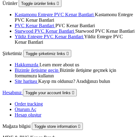
Ürünler
Toggle ürünler links

Kastamonu Entegre PVC Kenar Bantlari
Kastamonu Entegre
PVC Kenar Bantlari
PVC Kenar Bantlari
PVC Kenar Bantlari
Starwood PVC Kenar Bantlari
Starwood PVC Kenar Bantlari
Yildiz Entegre PVC Kenar Bantlari
Yildiz Entegre PVC
Kenar Bantlari
Şirketimiz
Toggle şirketimiz links

Hakkımızda
Learn more about us
Bizimle iletişime geçin
Bizimle iletişime geçmek için
formumuzu kullanın
Site haritası
Kayıp mı oldunuz? Aradığınızı bulun
Hesabınız
Toggle your account links

Order tracking
Oturum Aç
Hesap oluştur
Mağaza bilgisi
Toggle store information
