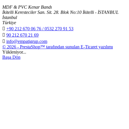
MDF & PVC Kenar Bandı
İkitelli Keresteciler San. Sit. 28. Blok No:10 İkitelli - İSTANBUL
İstanbul
Türkiye

+90 212 670 06 76 / 0532 270 91 53

90 212 670 21 69

info@empatigrup.com
© 2026 - PrestaShop™ tarafından sunulan E-Ticaret yazılımı
Yükleniyor...
Başa Dön