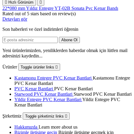

Hızlı Görünüm

22*080 mm Yıldız Entegre YT-02B Sonata Pvc Kenar Bandı
Rated
out of 5 stars based on
review(s)
Detayları gör
Son haberleri ve özel indirimleri öğrenin
Yeni ürünlerimizden, yeniliklerden haberdar olmak için lütfen mail
adresinizi kaydedin...
Ürünler
Toggle ürünler links

Kastamonu Entegre PVC Kenar Bantlari
Kastamonu Entegre
PVC Kenar Bantlari
PVC Kenar Bantlari
PVC Kenar Bantlari
Starwood PVC Kenar Bantlari
Starwood PVC Kenar Bantlari
Yildiz Entegre PVC Kenar Bantlari
Yildiz Entegre PVC
Kenar Bantlari
Şirketimiz
Toggle şirketimiz links

Hakkımızda
Learn more about us
Bizimle iletişime geçin
Bizimle iletişime geçmek için