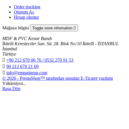
Order tracking
Oturum Aç
Hesap oluştur
Mağaza bilgisi
Toggle store information

MDF & PVC Kenar Bandı
İkitelli Keresteciler San. Sit. 28. Blok No:10 İkitelli - İSTANBUL
İstanbul
Türkiye

+90 212 670 06 76 / 0532 270 91 53

90 212 670 21 69

info@empatigrup.com
© 2026 - PrestaShop™ tarafından sunulan E-Ticaret yazılımı
Yükleniyor...
Başa Dön