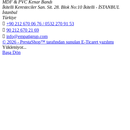
MDF & PVC Kenar Bandı
İkitelli Keresteciler San. Sit. 28. Blok No:10 İkitelli - İSTANBUL
İstanbul
Türkiye

+90 212 670 06 76 / 0532 270 91 53

90 212 670 21 69

info@empatigrup.com
© 2026 - PrestaShop™ tarafından sunulan E-Ticaret yazılımı
Yükleniyor...
Başa Dön