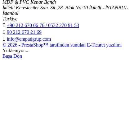
MDF & PVC Kenar Bandı
İkitelli Keresteciler San. Sit. 28. Blok No:10 İkitelli - İSTANBUL
İstanbul
Türkiye

+90 212 670 06 76 / 0532 270 91 53

90 212 670 21 69

info@empatigrup.com
© 2026 - PrestaShop™ tarafından sunulan E-Ticaret yazılımı
Yükleniyor...
Başa Dön