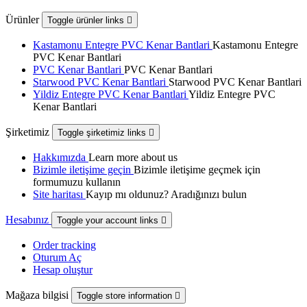
Ürünler
Toggle ürünler links

Kastamonu Entegre PVC Kenar Bantlari
Kastamonu Entegre
PVC Kenar Bantlari
PVC Kenar Bantlari
PVC Kenar Bantlari
Starwood PVC Kenar Bantlari
Starwood PVC Kenar Bantlari
Yildiz Entegre PVC Kenar Bantlari
Yildiz Entegre PVC
Kenar Bantlari
Şirketimiz
Toggle şirketimiz links

Hakkımızda
Learn more about us
Bizimle iletişime geçin
Bizimle iletişime geçmek için
formumuzu kullanın
Site haritası
Kayıp mı oldunuz? Aradığınızı bulun
Hesabınız
Toggle your account links

Order tracking
Oturum Aç
Hesap oluştur
Mağaza bilgisi
Toggle store information
