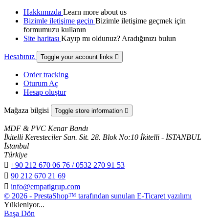
Hakkımızda
Learn more about us
Bizimle iletişime geçin
Bizimle iletişime geçmek için
formumuzu kullanın
Site haritası
Kayıp mı oldunuz? Aradığınızı bulun
Hesabınız
Toggle your account links

Order tracking
Oturum Aç
Hesap oluştur
Mağaza bilgisi
Toggle store information

MDF & PVC Kenar Bandı
İkitelli Keresteciler San. Sit. 28. Blok No:10 İkitelli - İSTANBUL
İstanbul
Türkiye

+90 212 670 06 76 / 0532 270 91 53

90 212 670 21 69

info@empatigrup.com
© 2026 - PrestaShop™ tarafından sunulan E-Ticaret yazılımı
Yükleniyor...
Başa Dön