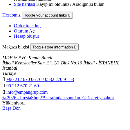
Site haritası
Kayıp mı oldunuz? Aradığınızı bulun
Hesabınız
Toggle your account links

Order tracking
Oturum Aç
Hesap oluştur
Mağaza bilgisi
Toggle store information

MDF & PVC Kenar Bandı
İkitelli Keresteciler San. Sit. 28. Blok No:10 İkitelli - İSTANBUL
İstanbul
Türkiye

+90 212 670 06 76 / 0532 270 91 53

90 212 670 21 69

info@empatigrup.com
© 2026 - PrestaShop™ tarafından sunulan E-Ticaret yazılımı
Yükleniyor...
Başa Dön