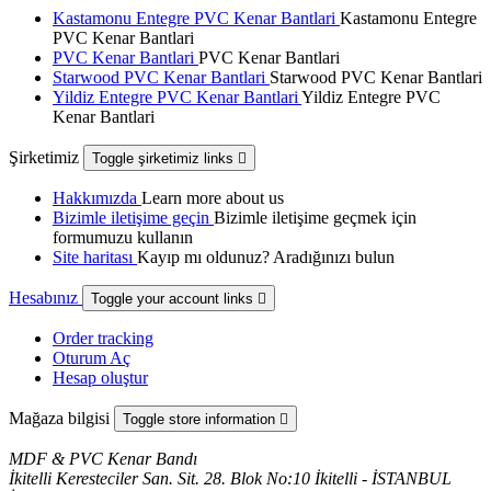
Kastamonu Entegre PVC Kenar Bantlari
Kastamonu Entegre
PVC Kenar Bantlari
PVC Kenar Bantlari
PVC Kenar Bantlari
Starwood PVC Kenar Bantlari
Starwood PVC Kenar Bantlari
Yildiz Entegre PVC Kenar Bantlari
Yildiz Entegre PVC
Kenar Bantlari
Şirketimiz
Toggle şirketimiz links

Hakkımızda
Learn more about us
Bizimle iletişime geçin
Bizimle iletişime geçmek için
formumuzu kullanın
Site haritası
Kayıp mı oldunuz? Aradığınızı bulun
Hesabınız
Toggle your account links

Order tracking
Oturum Aç
Hesap oluştur
Mağaza bilgisi
Toggle store information

MDF & PVC Kenar Bandı
İkitelli Keresteciler San. Sit. 28. Blok No:10 İkitelli - İSTANBUL