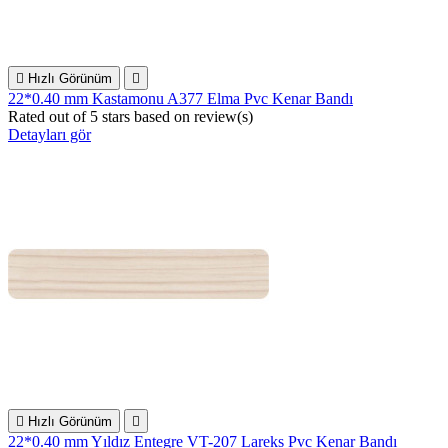

Hızlı Görünüm

22*0.40 mm Kastamonu A377 Elma Pvc Kenar Bandı
Rated
out of 5 stars based on
review(s)
Detayları gör

Hızlı Görünüm

22*0.40 mm Yıldız Entegre VT-207 Lareks Pvc Kenar Bandı