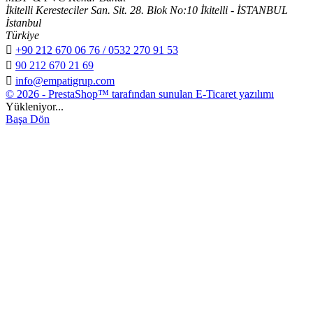
İkitelli Keresteciler San. Sit. 28. Blok No:10 İkitelli - İSTANBUL
İstanbul
Türkiye

+90 212 670 06 76 / 0532 270 91 53

90 212 670 21 69

info@empatigrup.com
© 2026 - PrestaShop™ tarafından sunulan E-Ticaret yazılımı
Yükleniyor...
Başa Dön