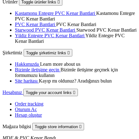
Ürünler
Toggle ürünler links

Kastamonu Entegre PVC Kenar Bantlari
Kastamonu Entegre
PVC Kenar Bantlari
PVC Kenar Bantlari
PVC Kenar Bantlari
Starwood PVC Kenar Bantlari
Starwood PVC Kenar Bantlari
Yildiz Entegre PVC Kenar Bantlari
Yildiz Entegre PVC
Kenar Bantlari
Şirketimiz
Toggle şirketimiz links

Hakkımızda
Learn more about us
Bizimle iletişime geçin
Bizimle iletişime geçmek için
formumuzu kullanın
Site haritası
Kayıp mı oldunuz? Aradığınızı bulun
Hesabınız
Toggle your account links

Order tracking
Oturum Aç
Hesap oluştur
Mağaza bilgisi
Toggle store information

MDF & PVC Kenar Bandı