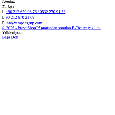
İstanbul
Türkiye

+90 212 670 06 76 / 0532 270 91 53

90 212 670 21 69

info@empatigrup.com
© 2026 - PrestaShop™ tarafından sunulan E-Ticaret yazılımı
Yükleniyor...
Başa Dön