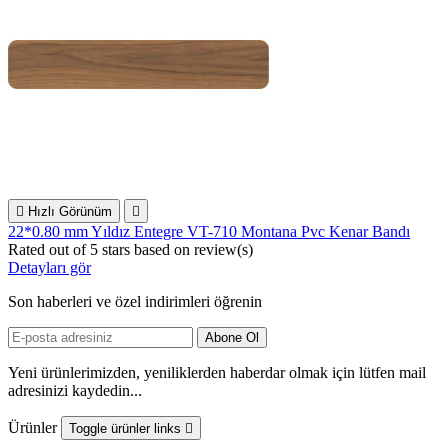

Hızlı Görünüm

22*0.80 mm Yıldız Entegre VT-710 Montana Pvc Kenar Bandı
Rated
out of 5 stars based on
review(s)
Detayları gör
Son haberleri ve özel indirimleri öğrenin
Yeni ürünlerimizden, yeniliklerden haberdar olmak için lütfen mail
adresinizi kaydedin...
Ürünler
Toggle ürünler links
