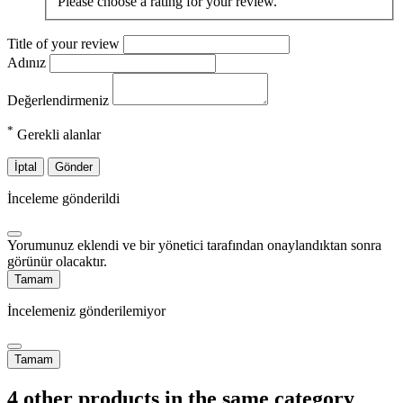
Please choose a rating for your review.
Title of your review
Adınız
Değerlendirmeniz
*
Gerekli alanlar
İptal
Gönder
İnceleme gönderildi
Yorumunuz eklendi ve bir yönetici tarafından onaylandıktan sonra
görünür olacaktır.
Tamam
İncelemeniz gönderilemiyor
Tamam
4 other products in the same category