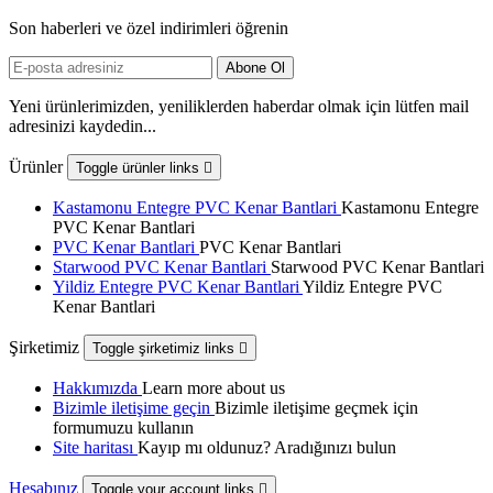
Son haberleri ve özel indirimleri öğrenin
Yeni ürünlerimizden, yeniliklerden haberdar olmak için lütfen mail
adresinizi kaydedin...
Ürünler
Toggle ürünler links

Kastamonu Entegre PVC Kenar Bantlari
Kastamonu Entegre
PVC Kenar Bantlari
PVC Kenar Bantlari
PVC Kenar Bantlari
Starwood PVC Kenar Bantlari
Starwood PVC Kenar Bantlari
Yildiz Entegre PVC Kenar Bantlari
Yildiz Entegre PVC
Kenar Bantlari
Şirketimiz
Toggle şirketimiz links

Hakkımızda
Learn more about us
Bizimle iletişime geçin
Bizimle iletişime geçmek için
formumuzu kullanın
Site haritası
Kayıp mı oldunuz? Aradığınızı bulun
Hesabınız
Toggle your account links
