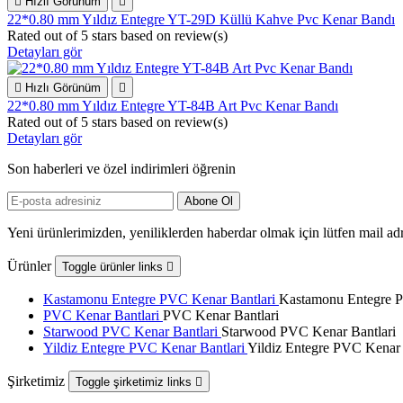

Hızlı Görünüm

22*0.80 mm Yıldız Entegre YT-29D Küllü Kahve Pvc Kenar Bandı
Rated
out of 5 stars based on
review(s)
Detayları gör

Hızlı Görünüm

22*0.80 mm Yıldız Entegre YT-84B Art Pvc Kenar Bandı
Rated
out of 5 stars based on
review(s)
Detayları gör
Son haberleri ve özel indirimleri öğrenin
Yeni ürünlerimizden, yeniliklerden haberdar olmak için lütfen mail adr
Ürünler
Toggle ürünler links

Kastamonu Entegre PVC Kenar Bantlari
Kastamonu Entegre P
PVC Kenar Bantlari
PVC Kenar Bantlari
Starwood PVC Kenar Bantlari
Starwood PVC Kenar Bantlari
Yildiz Entegre PVC Kenar Bantlari
Yildiz Entegre PVC Kenar 
Şirketimiz
Toggle şirketimiz links
