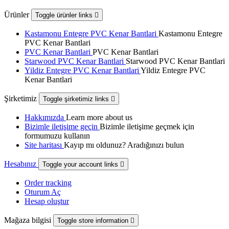
Ürünler
Toggle ürünler links

Kastamonu Entegre PVC Kenar Bantlari
Kastamonu Entegre
PVC Kenar Bantlari
PVC Kenar Bantlari
PVC Kenar Bantlari
Starwood PVC Kenar Bantlari
Starwood PVC Kenar Bantlari
Yildiz Entegre PVC Kenar Bantlari
Yildiz Entegre PVC
Kenar Bantlari
Şirketimiz
Toggle şirketimiz links

Hakkımızda
Learn more about us
Bizimle iletişime geçin
Bizimle iletişime geçmek için
formumuzu kullanın
Site haritası
Kayıp mı oldunuz? Aradığınızı bulun
Hesabınız
Toggle your account links

Order tracking
Oturum Aç
Hesap oluştur
Mağaza bilgisi
Toggle store information
