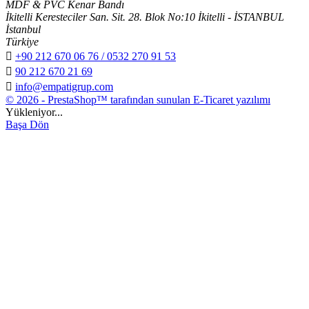
MDF & PVC Kenar Bandı
İkitelli Keresteciler San. Sit. 28. Blok No:10 İkitelli - İSTANBUL
İstanbul
Türkiye

+90 212 670 06 76 / 0532 270 91 53

90 212 670 21 69

info@empatigrup.com
© 2026 - PrestaShop™ tarafından sunulan E-Ticaret yazılımı
Yükleniyor...
Başa Dön