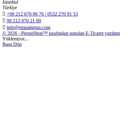
İstanbul
Türkiye

+90 212 670 06 76 / 0532 270 91 53

90 212 670 21 69

info@empatigrup.com
© 2026 - PrestaShop™ tarafından sunulan E-Ticaret yazılımı
Yükleniyor...
Başa Dön