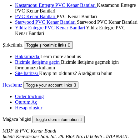
Kastamonu Entegre PVC Kenar Bantlari
Kastamonu Entegre
PVC Kenar Bantlari
PVC Kenar Bantlari
PVC Kenar Bantlari
Starwood PVC Kenar Bantlari
Starwood PVC Kenar Bantlari
Yildiz Entegre PVC Kenar Bantlari
Yildiz Entegre PVC
Kenar Bantlari
Şirketimiz
Toggle şirketimiz links

Hakkımızda
Learn more about us
Bizimle iletişime geçin
Bizimle iletişime geçmek için
formumuzu kullanın
Site haritası
Kayıp mı oldunuz? Aradığınızı bulun
Hesabınız
Toggle your account links

Order tracking
Oturum Aç
Hesap oluştur
Mağaza bilgisi
Toggle store information

MDF & PVC Kenar Bandı
İkitelli Keresteciler San. Sit. 28. Blok No:10 İkitelli - İSTANBUL