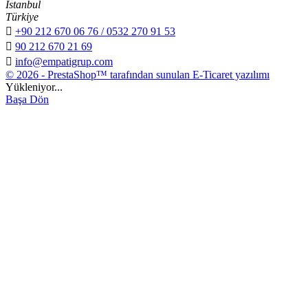
İstanbul
Türkiye

+90 212 670 06 76 / 0532 270 91 53

90 212 670 21 69

info@empatigrup.com
© 2026 - PrestaShop™ tarafından sunulan E-Ticaret yazılımı
Yükleniyor...
Başa Dön