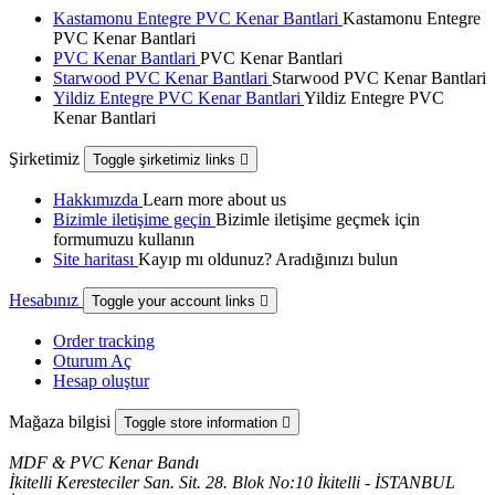
Kastamonu Entegre PVC Kenar Bantlari
Kastamonu Entegre
PVC Kenar Bantlari
PVC Kenar Bantlari
PVC Kenar Bantlari
Starwood PVC Kenar Bantlari
Starwood PVC Kenar Bantlari
Yildiz Entegre PVC Kenar Bantlari
Yildiz Entegre PVC
Kenar Bantlari
Şirketimiz
Toggle şirketimiz links

Hakkımızda
Learn more about us
Bizimle iletişime geçin
Bizimle iletişime geçmek için
formumuzu kullanın
Site haritası
Kayıp mı oldunuz? Aradığınızı bulun
Hesabınız
Toggle your account links

Order tracking
Oturum Aç
Hesap oluştur
Mağaza bilgisi
Toggle store information

MDF & PVC Kenar Bandı
İkitelli Keresteciler San. Sit. 28. Blok No:10 İkitelli - İSTANBUL