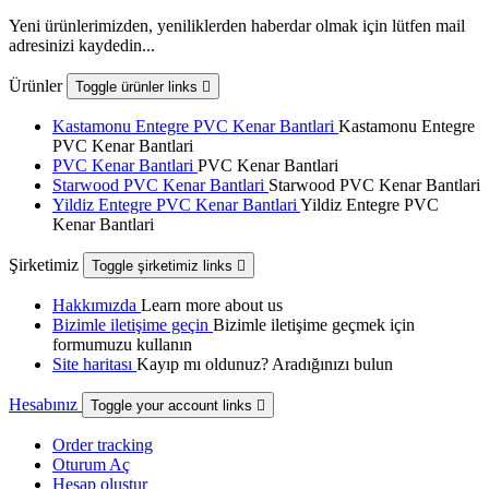
Yeni ürünlerimizden, yeniliklerden haberdar olmak için lütfen mail
adresinizi kaydedin...
Ürünler
Toggle ürünler links

Kastamonu Entegre PVC Kenar Bantlari
Kastamonu Entegre
PVC Kenar Bantlari
PVC Kenar Bantlari
PVC Kenar Bantlari
Starwood PVC Kenar Bantlari
Starwood PVC Kenar Bantlari
Yildiz Entegre PVC Kenar Bantlari
Yildiz Entegre PVC
Kenar Bantlari
Şirketimiz
Toggle şirketimiz links

Hakkımızda
Learn more about us
Bizimle iletişime geçin
Bizimle iletişime geçmek için
formumuzu kullanın
Site haritası
Kayıp mı oldunuz? Aradığınızı bulun
Hesabınız
Toggle your account links

Order tracking
Oturum Aç
Hesap oluştur