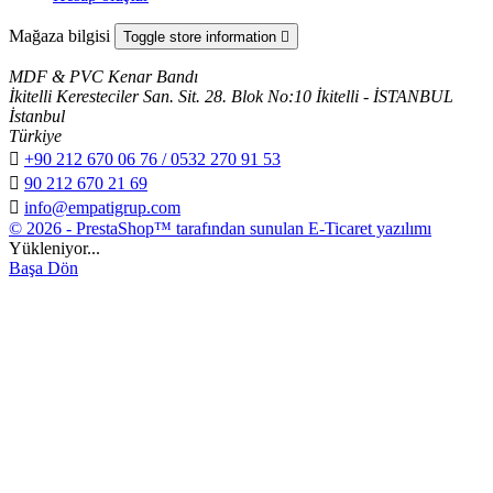
Mağaza bilgisi
Toggle store information

MDF & PVC Kenar Bandı
İkitelli Keresteciler San. Sit. 28. Blok No:10 İkitelli - İSTANBUL
İstanbul
Türkiye

+90 212 670 06 76 / 0532 270 91 53

90 212 670 21 69

info@empatigrup.com
© 2026 - PrestaShop™ tarafından sunulan E-Ticaret yazılımı
Yükleniyor...
Başa Dön