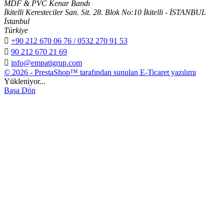
MDF & PVC Kenar Bandı
İkitelli Keresteciler San. Sit. 28. Blok No:10 İkitelli - İSTANBUL
İstanbul
Türkiye

+90 212 670 06 76 / 0532 270 91 53

90 212 670 21 69

info@empatigrup.com
© 2026 - PrestaShop™ tarafından sunulan E-Ticaret yazılımı
Yükleniyor...
Başa Dön