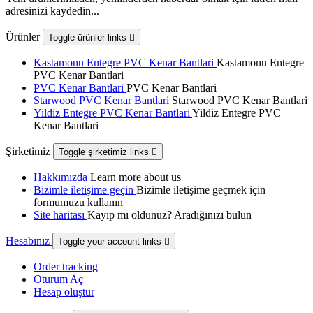
adresinizi kaydedin...
Ürünler
Toggle ürünler links

Kastamonu Entegre PVC Kenar Bantlari
Kastamonu Entegre
PVC Kenar Bantlari
PVC Kenar Bantlari
PVC Kenar Bantlari
Starwood PVC Kenar Bantlari
Starwood PVC Kenar Bantlari
Yildiz Entegre PVC Kenar Bantlari
Yildiz Entegre PVC
Kenar Bantlari
Şirketimiz
Toggle şirketimiz links

Hakkımızda
Learn more about us
Bizimle iletişime geçin
Bizimle iletişime geçmek için
formumuzu kullanın
Site haritası
Kayıp mı oldunuz? Aradığınızı bulun
Hesabınız
Toggle your account links

Order tracking
Oturum Aç
Hesap oluştur