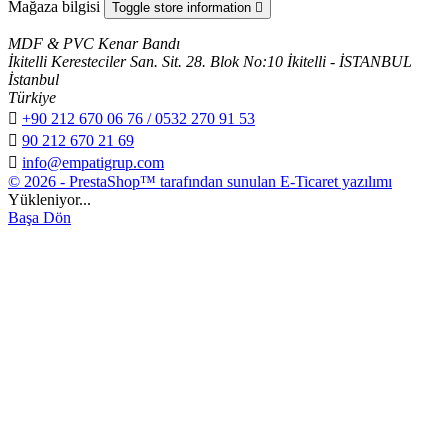
Mağaza bilgisi
Toggle store information

MDF & PVC Kenar Bandı
İkitelli Keresteciler San. Sit. 28. Blok No:10 İkitelli - İSTANBUL
İstanbul
Türkiye

+90 212 670 06 76 / 0532 270 91 53

90 212 670 21 69

info@empatigrup.com
© 2026 - PrestaShop™ tarafından sunulan E-Ticaret yazılımı
Yükleniyor...
Başa Dön