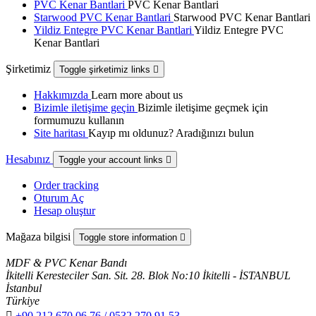
PVC Kenar Bantlari
PVC Kenar Bantlari
Starwood PVC Kenar Bantlari
Starwood PVC Kenar Bantlari
Yildiz Entegre PVC Kenar Bantlari
Yildiz Entegre PVC
Kenar Bantlari
Şirketimiz
Toggle şirketimiz links

Hakkımızda
Learn more about us
Bizimle iletişime geçin
Bizimle iletişime geçmek için
formumuzu kullanın
Site haritası
Kayıp mı oldunuz? Aradığınızı bulun
Hesabınız
Toggle your account links

Order tracking
Oturum Aç
Hesap oluştur
Mağaza bilgisi
Toggle store information

MDF & PVC Kenar Bandı
İkitelli Keresteciler San. Sit. 28. Blok No:10 İkitelli - İSTANBUL
İstanbul
Türkiye

+90 212 670 06 76 / 0532 270 91 53