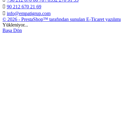

90 212 670 21 69

info@empatigrup.com
© 2026 - PrestaShop™ tarafından sunulan E-Ticaret yazılımı
Yükleniyor...
Başa Dön