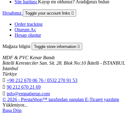
Site haritası
Kayıp mı oldunuz? Aradığınızı bulun
Hesabınız
Toggle your account links

Order tracking
Oturum Aç
Hesap oluştur
Mağaza bilgisi
Toggle store information

MDF & PVC Kenar Bandı
İkitelli Keresteciler San. Sit. 28. Blok No:10 İkitelli - İSTANBUL
İstanbul
Türkiye

+90 212 670 06 76 / 0532 270 91 53

90 212 670 21 69

info@empatigrup.com
© 2026 - PrestaShop™ tarafından sunulan E-Ticaret yazılımı
Yükleniyor...
Başa Dön