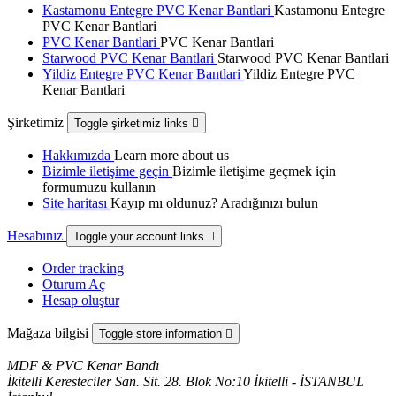
Kastamonu Entegre PVC Kenar Bantlari
Kastamonu Entegre
PVC Kenar Bantlari
PVC Kenar Bantlari
PVC Kenar Bantlari
Starwood PVC Kenar Bantlari
Starwood PVC Kenar Bantlari
Yildiz Entegre PVC Kenar Bantlari
Yildiz Entegre PVC
Kenar Bantlari
Şirketimiz
Toggle şirketimiz links

Hakkımızda
Learn more about us
Bizimle iletişime geçin
Bizimle iletişime geçmek için
formumuzu kullanın
Site haritası
Kayıp mı oldunuz? Aradığınızı bulun
Hesabınız
Toggle your account links

Order tracking
Oturum Aç
Hesap oluştur
Mağaza bilgisi
Toggle store information

MDF & PVC Kenar Bandı
İkitelli Keresteciler San. Sit. 28. Blok No:10 İkitelli - İSTANBUL