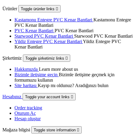
Ürünler
Toggle ürünler links

Kastamonu Entegre PVC Kenar Bantlari
Kastamonu Entegre
PVC Kenar Bantlari
PVC Kenar Bantlari
PVC Kenar Bantlari
Starwood PVC Kenar Bantlari
Starwood PVC Kenar Bantlari
Yildiz Entegre PVC Kenar Bantlari
Yildiz Entegre PVC
Kenar Bantlari
Şirketimiz
Toggle şirketimiz links

Hakkımızda
Learn more about us
Bizimle iletişime geçin
Bizimle iletişime geçmek için
formumuzu kullanın
Site haritası
Kayıp mı oldunuz? Aradığınızı bulun
Hesabınız
Toggle your account links

Order tracking
Oturum Aç
Hesap oluştur
Mağaza bilgisi
Toggle store information
