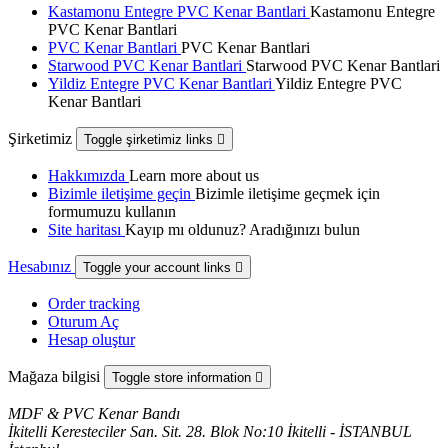
Kastamonu Entegre PVC Kenar Bantlari
Kastamonu Entegre
PVC Kenar Bantlari
PVC Kenar Bantlari
PVC Kenar Bantlari
Starwood PVC Kenar Bantlari
Starwood PVC Kenar Bantlari
Yildiz Entegre PVC Kenar Bantlari
Yildiz Entegre PVC
Kenar Bantlari
Şirketimiz
Toggle şirketimiz links

Hakkımızda
Learn more about us
Bizimle iletişime geçin
Bizimle iletişime geçmek için
formumuzu kullanın
Site haritası
Kayıp mı oldunuz? Aradığınızı bulun
Hesabınız
Toggle your account links

Order tracking
Oturum Aç
Hesap oluştur
Mağaza bilgisi
Toggle store information

MDF & PVC Kenar Bandı
İkitelli Keresteciler San. Sit. 28. Blok No:10 İkitelli - İSTANBUL