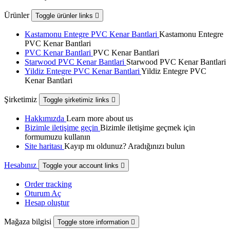
Ürünler
Toggle ürünler links

Kastamonu Entegre PVC Kenar Bantlari
Kastamonu Entegre
PVC Kenar Bantlari
PVC Kenar Bantlari
PVC Kenar Bantlari
Starwood PVC Kenar Bantlari
Starwood PVC Kenar Bantlari
Yildiz Entegre PVC Kenar Bantlari
Yildiz Entegre PVC
Kenar Bantlari
Şirketimiz
Toggle şirketimiz links

Hakkımızda
Learn more about us
Bizimle iletişime geçin
Bizimle iletişime geçmek için
formumuzu kullanın
Site haritası
Kayıp mı oldunuz? Aradığınızı bulun
Hesabınız
Toggle your account links

Order tracking
Oturum Aç
Hesap oluştur
Mağaza bilgisi
Toggle store information
