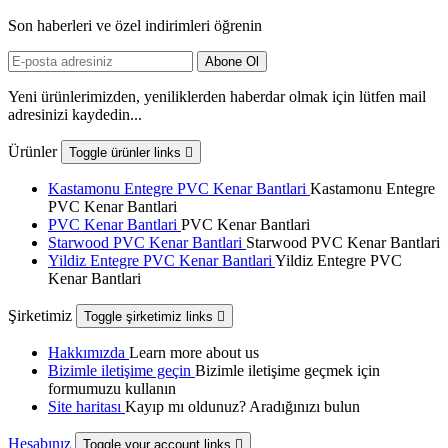
Son haberleri ve özel indirimleri öğrenin
Yeni ürünlerimizden, yeniliklerden haberdar olmak için lütfen mail
adresinizi kaydedin...
Ürünler
Toggle ürünler links

Kastamonu Entegre PVC Kenar Bantlari
Kastamonu Entegre
PVC Kenar Bantlari
PVC Kenar Bantlari
PVC Kenar Bantlari
Starwood PVC Kenar Bantlari
Starwood PVC Kenar Bantlari
Yildiz Entegre PVC Kenar Bantlari
Yildiz Entegre PVC
Kenar Bantlari
Şirketimiz
Toggle şirketimiz links

Hakkımızda
Learn more about us
Bizimle iletişime geçin
Bizimle iletişime geçmek için
formumuzu kullanın
Site haritası
Kayıp mı oldunuz? Aradığınızı bulun
Hesabınız
Toggle your account links
