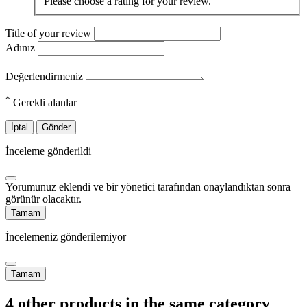
Please choose a rating for your review.
Title of your review
Adınız
Değerlendirmeniz
*
Gerekli alanlar
İptal
Gönder
İnceleme gönderildi
Yorumunuz eklendi ve bir yönetici tarafından onaylandıktan sonra
görünür olacaktır.
Tamam
İncelemeniz gönderilemiyor
Tamam
4 other products in the same category