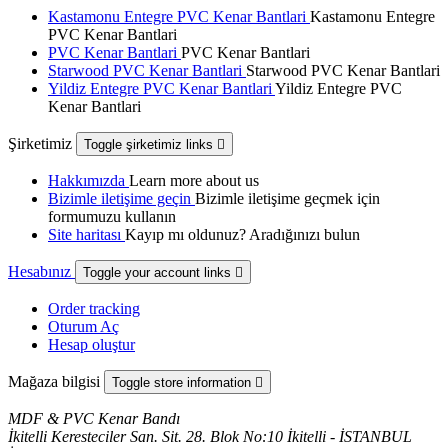
Kastamonu Entegre PVC Kenar Bantlari
Kastamonu Entegre
PVC Kenar Bantlari
PVC Kenar Bantlari
PVC Kenar Bantlari
Starwood PVC Kenar Bantlari
Starwood PVC Kenar Bantlari
Yildiz Entegre PVC Kenar Bantlari
Yildiz Entegre PVC
Kenar Bantlari
Şirketimiz
Toggle şirketimiz links

Hakkımızda
Learn more about us
Bizimle iletişime geçin
Bizimle iletişime geçmek için
formumuzu kullanın
Site haritası
Kayıp mı oldunuz? Aradığınızı bulun
Hesabınız
Toggle your account links

Order tracking
Oturum Aç
Hesap oluştur
Mağaza bilgisi
Toggle store information

MDF & PVC Kenar Bandı
İkitelli Keresteciler San. Sit. 28. Blok No:10 İkitelli - İSTANBUL