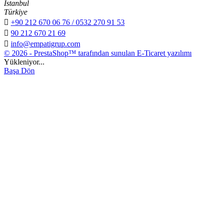
İstanbul
Türkiye

+90 212 670 06 76 / 0532 270 91 53

90 212 670 21 69

info@empatigrup.com
© 2026 - PrestaShop™ tarafından sunulan E-Ticaret yazılımı
Yükleniyor...
Başa Dön