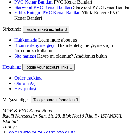
PVC Kenar Bantlari
PVC Kenar Bantlari
Starwood PVC Kenar Bantlari
Starwood PVC Kenar Bantlari
Yildiz Entegre PVC Kenar Bantlari
Yildiz Entegre PVC
Kenar Bantlari
Şirketimiz
Toggle şirketimiz links

Hakkımızda
Learn more about us
Bizimle iletişime geçin
Bizimle iletişime geçmek için
formumuzu kullanın
Site haritası
Kayıp mı oldunuz? Aradığınızı bulun
Hesabınız
Toggle your account links

Order tracking
Oturum Aç
Hesap oluştur
Mağaza bilgisi
Toggle store information

MDF & PVC Kenar Bandı
İkitelli Keresteciler San. Sit. 28. Blok No:10 İkitelli - İSTANBUL
İstanbul
Türkiye

+90 212 670 06 76 / 0532 270 91 53