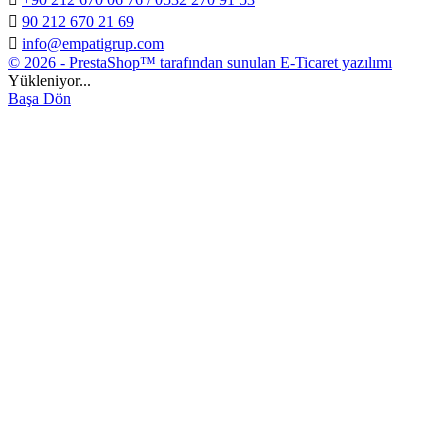

90 212 670 21 69

info@empatigrup.com
© 2026 - PrestaShop™ tarafından sunulan E-Ticaret yazılımı
Yükleniyor...
Başa Dön