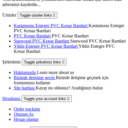
adresinizi kaydedin...
Ürünler
Toggle ürünler links

Kastamonu Entegre PVC Kenar Bantlari
Kastamonu Entegre
PVC Kenar Bantlari
PVC Kenar Bantlari
PVC Kenar Bantlari
Starwood PVC Kenar Bantlari
Starwood PVC Kenar Bantlari
Yildiz Entegre PVC Kenar Bantlari
Yildiz Entegre PVC
Kenar Bantlari
Şirketimiz
Toggle şirketimiz links

Hakkımızda
Learn more about us
Bizimle iletişime geçin
Bizimle iletişime geçmek için
formumuzu kullanın
Site haritası
Kayıp mı oldunuz? Aradığınızı bulun
Hesabınız
Toggle your account links

Order tracking
Oturum Aç
Hesap oluştur