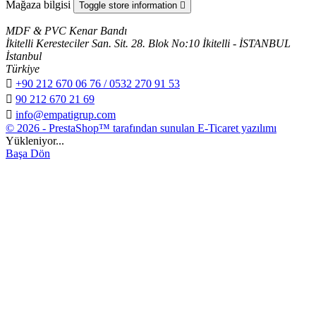
Mağaza bilgisi
Toggle store information

MDF & PVC Kenar Bandı
İkitelli Keresteciler San. Sit. 28. Blok No:10 İkitelli - İSTANBUL
İstanbul
Türkiye

+90 212 670 06 76 / 0532 270 91 53

90 212 670 21 69

info@empatigrup.com
© 2026 - PrestaShop™ tarafından sunulan E-Ticaret yazılımı
Yükleniyor...
Başa Dön