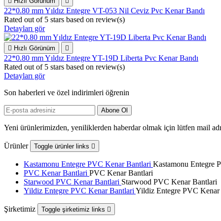

Hızlı Görünüm

22*0.80 mm Yıldız Entegre VT-053 Nil Ceviz Pvc Kenar Bandı
Rated
out of 5 stars based on
review(s)
Detayları gör

Hızlı Görünüm

22*0.80 mm Yıldız Entegre YT-19D Liberta Pvc Kenar Bandı
Rated
out of 5 stars based on
review(s)
Detayları gör
Son haberleri ve özel indirimleri öğrenin
Yeni ürünlerimizden, yeniliklerden haberdar olmak için lütfen mail adr
Ürünler
Toggle ürünler links

Kastamonu Entegre PVC Kenar Bantlari
Kastamonu Entegre P
PVC Kenar Bantlari
PVC Kenar Bantlari
Starwood PVC Kenar Bantlari
Starwood PVC Kenar Bantlari
Yildiz Entegre PVC Kenar Bantlari
Yildiz Entegre PVC Kenar 
Şirketimiz
Toggle şirketimiz links
