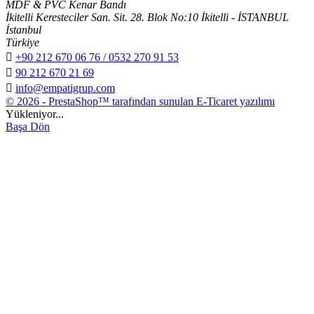
MDF & PVC Kenar Bandı
İkitelli Keresteciler San. Sit. 28. Blok No:10 İkitelli - İSTANBUL
İstanbul
Türkiye

+90 212 670 06 76 / 0532 270 91 53

90 212 670 21 69

info@empatigrup.com
© 2026 - PrestaShop™ tarafından sunulan E-Ticaret yazılımı
Yükleniyor...
Başa Dön