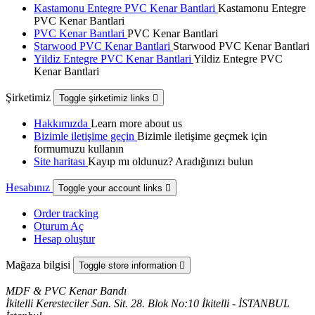
Kastamonu Entegre PVC Kenar Bantlari
Kastamonu Entegre
PVC Kenar Bantlari
PVC Kenar Bantlari
PVC Kenar Bantlari
Starwood PVC Kenar Bantlari
Starwood PVC Kenar Bantlari
Yildiz Entegre PVC Kenar Bantlari
Yildiz Entegre PVC
Kenar Bantlari
Şirketimiz
Toggle şirketimiz links

Hakkımızda
Learn more about us
Bizimle iletişime geçin
Bizimle iletişime geçmek için
formumuzu kullanın
Site haritası
Kayıp mı oldunuz? Aradığınızı bulun
Hesabınız
Toggle your account links

Order tracking
Oturum Aç
Hesap oluştur
Mağaza bilgisi
Toggle store information

MDF & PVC Kenar Bandı
İkitelli Keresteciler San. Sit. 28. Blok No:10 İkitelli - İSTANBUL