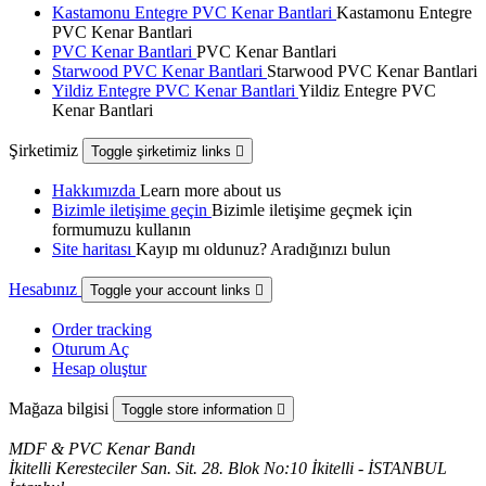
Kastamonu Entegre PVC Kenar Bantlari
Kastamonu Entegre
PVC Kenar Bantlari
PVC Kenar Bantlari
PVC Kenar Bantlari
Starwood PVC Kenar Bantlari
Starwood PVC Kenar Bantlari
Yildiz Entegre PVC Kenar Bantlari
Yildiz Entegre PVC
Kenar Bantlari
Şirketimiz
Toggle şirketimiz links

Hakkımızda
Learn more about us
Bizimle iletişime geçin
Bizimle iletişime geçmek için
formumuzu kullanın
Site haritası
Kayıp mı oldunuz? Aradığınızı bulun
Hesabınız
Toggle your account links

Order tracking
Oturum Aç
Hesap oluştur
Mağaza bilgisi
Toggle store information

MDF & PVC Kenar Bandı
İkitelli Keresteciler San. Sit. 28. Blok No:10 İkitelli - İSTANBUL