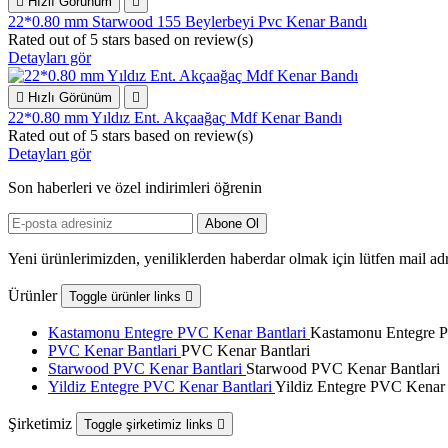

Hızlı Görünüm

22*0.80 mm Starwood 155 Beylerbeyi Pvc Kenar Bandı
Rated
out of 5 stars based on
review(s)
Detayları gör

Hızlı Görünüm

22*0.80 mm Yıldız Ent. Akçaağaç Mdf Kenar Bandı
Rated
out of 5 stars based on
review(s)
Detayları gör
Son haberleri ve özel indirimleri öğrenin
Yeni ürünlerimizden, yeniliklerden haberdar olmak için lütfen mail adr
Ürünler
Toggle ürünler links

Kastamonu Entegre PVC Kenar Bantlari
Kastamonu Entegre P
PVC Kenar Bantlari
PVC Kenar Bantlari
Starwood PVC Kenar Bantlari
Starwood PVC Kenar Bantlari
Yildiz Entegre PVC Kenar Bantlari
Yildiz Entegre PVC Kenar 
Şirketimiz
Toggle şirketimiz links
