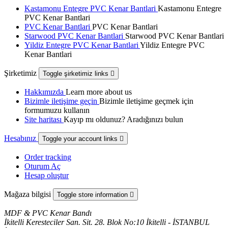
Kastamonu Entegre PVC Kenar Bantlari
Kastamonu Entegre
PVC Kenar Bantlari
PVC Kenar Bantlari
PVC Kenar Bantlari
Starwood PVC Kenar Bantlari
Starwood PVC Kenar Bantlari
Yildiz Entegre PVC Kenar Bantlari
Yildiz Entegre PVC
Kenar Bantlari
Şirketimiz
Toggle şirketimiz links

Hakkımızda
Learn more about us
Bizimle iletişime geçin
Bizimle iletişime geçmek için
formumuzu kullanın
Site haritası
Kayıp mı oldunuz? Aradığınızı bulun
Hesabınız
Toggle your account links

Order tracking
Oturum Aç
Hesap oluştur
Mağaza bilgisi
Toggle store information

MDF & PVC Kenar Bandı
İkitelli Keresteciler San. Sit. 28. Blok No:10 İkitelli - İSTANBUL