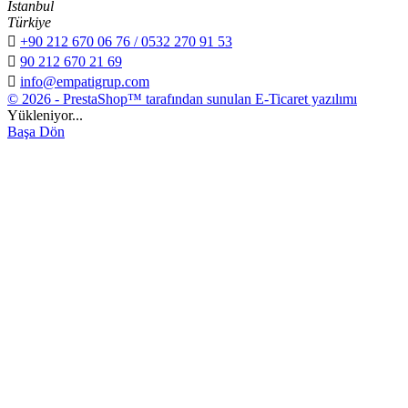
İstanbul
Türkiye

+90 212 670 06 76 / 0532 270 91 53

90 212 670 21 69

info@empatigrup.com
© 2026 - PrestaShop™ tarafından sunulan E-Ticaret yazılımı
Yükleniyor...
Başa Dön