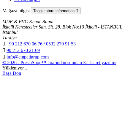
Mağaza bilgisi
Toggle store information

MDF & PVC Kenar Bandı
İkitelli Keresteciler San. Sit. 28. Blok No:10 İkitelli - İSTANBUL
İstanbul
Türkiye

+90 212 670 06 76 / 0532 270 91 53

90 212 670 21 69

info@empatigrup.com
© 2026 - PrestaShop™ tarafından sunulan E-Ticaret yazılımı
Yükleniyor...
Başa Dön