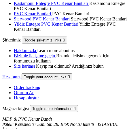
Kastamonu Entegre PVC Kenar Bantlari
Kastamonu Entegre
PVC Kenar Bantlari
PVC Kenar Bantlari
PVC Kenar Bantlari
Starwood PVC Kenar Bantlari
Starwood PVC Kenar Bantlari
Yildiz Entegre PVC Kenar Bantlari
Yildiz Entegre PVC
Kenar Bantlari
Şirketimiz
Toggle şirketimiz links

Hakkımızda
Learn more about us
Bizimle iletişime geçin
Bizimle iletişime geçmek için
formumuzu kullanın
Site haritası
Kayıp mı oldunuz? Aradığınızı bulun
Hesabınız
Toggle your account links

Order tracking
Oturum Aç
Hesap oluştur
Mağaza bilgisi
Toggle store information

MDF & PVC Kenar Bandı
İkitelli Keresteciler San. Sit. 28. Blok No:10 İkitelli - İSTANBUL