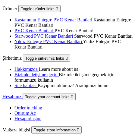
Ürünler
Toggle ürünler links

Kastamonu Entegre PVC Kenar Bantlari
Kastamonu Entegre
PVC Kenar Bantlari
PVC Kenar Bantlari
PVC Kenar Bantlari
Starwood PVC Kenar Bantlari
Starwood PVC Kenar Bantlari
Yildiz Entegre PVC Kenar Bantlari
Yildiz Entegre PVC
Kenar Bantlari
Şirketimiz
Toggle şirketimiz links

Hakkımızda
Learn more about us
Bizimle iletişime geçin
Bizimle iletişime geçmek için
formumuzu kullanın
Site haritası
Kayıp mı oldunuz? Aradığınızı bulun
Hesabınız
Toggle your account links

Order tracking
Oturum Aç
Hesap oluştur
Mağaza bilgisi
Toggle store information
