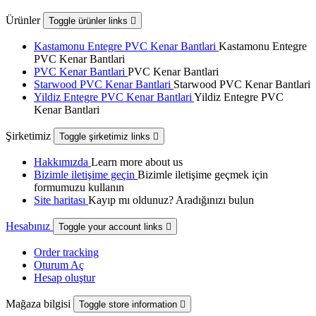
Ürünler
Toggle ürünler links

Kastamonu Entegre PVC Kenar Bantlari
Kastamonu Entegre
PVC Kenar Bantlari
PVC Kenar Bantlari
PVC Kenar Bantlari
Starwood PVC Kenar Bantlari
Starwood PVC Kenar Bantlari
Yildiz Entegre PVC Kenar Bantlari
Yildiz Entegre PVC
Kenar Bantlari
Şirketimiz
Toggle şirketimiz links

Hakkımızda
Learn more about us
Bizimle iletişime geçin
Bizimle iletişime geçmek için
formumuzu kullanın
Site haritası
Kayıp mı oldunuz? Aradığınızı bulun
Hesabınız
Toggle your account links

Order tracking
Oturum Aç
Hesap oluştur
Mağaza bilgisi
Toggle store information
