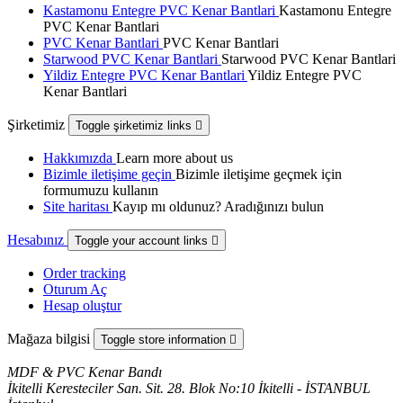
Kastamonu Entegre PVC Kenar Bantlari
Kastamonu Entegre
PVC Kenar Bantlari
PVC Kenar Bantlari
PVC Kenar Bantlari
Starwood PVC Kenar Bantlari
Starwood PVC Kenar Bantlari
Yildiz Entegre PVC Kenar Bantlari
Yildiz Entegre PVC
Kenar Bantlari
Şirketimiz
Toggle şirketimiz links

Hakkımızda
Learn more about us
Bizimle iletişime geçin
Bizimle iletişime geçmek için
formumuzu kullanın
Site haritası
Kayıp mı oldunuz? Aradığınızı bulun
Hesabınız
Toggle your account links

Order tracking
Oturum Aç
Hesap oluştur
Mağaza bilgisi
Toggle store information

MDF & PVC Kenar Bandı
İkitelli Keresteciler San. Sit. 28. Blok No:10 İkitelli - İSTANBUL