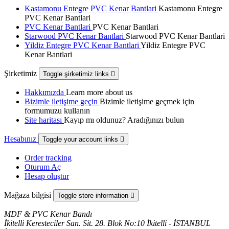
Kastamonu Entegre PVC Kenar Bantlari
Kastamonu Entegre
PVC Kenar Bantlari
PVC Kenar Bantlari
PVC Kenar Bantlari
Starwood PVC Kenar Bantlari
Starwood PVC Kenar Bantlari
Yildiz Entegre PVC Kenar Bantlari
Yildiz Entegre PVC
Kenar Bantlari
Şirketimiz
Toggle şirketimiz links

Hakkımızda
Learn more about us
Bizimle iletişime geçin
Bizimle iletişime geçmek için
formumuzu kullanın
Site haritası
Kayıp mı oldunuz? Aradığınızı bulun
Hesabınız
Toggle your account links

Order tracking
Oturum Aç
Hesap oluştur
Mağaza bilgisi
Toggle store information

MDF & PVC Kenar Bandı
İkitelli Keresteciler San. Sit. 28. Blok No:10 İkitelli - İSTANBUL