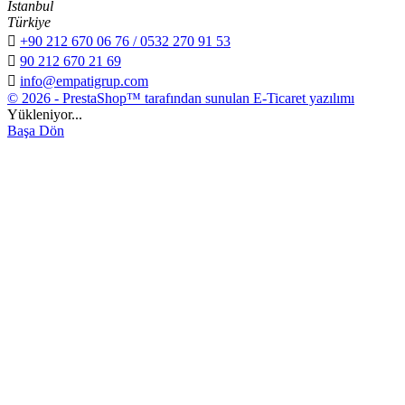
İstanbul
Türkiye

+90 212 670 06 76 / 0532 270 91 53

90 212 670 21 69

info@empatigrup.com
© 2026 - PrestaShop™ tarafından sunulan E-Ticaret yazılımı
Yükleniyor...
Başa Dön